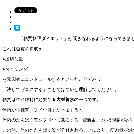
「糖質制限ダイエット」が聞きなれるようになってきま
これは糖質の摂取を
●適切な量
●タイミング
を意図的にコントロールするといったことであり、
「決してゼロにする」ことではないと理解してください。
糖質は生命維持に必要な
５大栄養素
の一つです。
体内から糖質「ブドウ糖」が不足すると
体内のたんぱく質をブドウに変換する
「糖新生」という
現象が起き
この時、体内のたんぱく質が分解されることにより、筋肉量が減