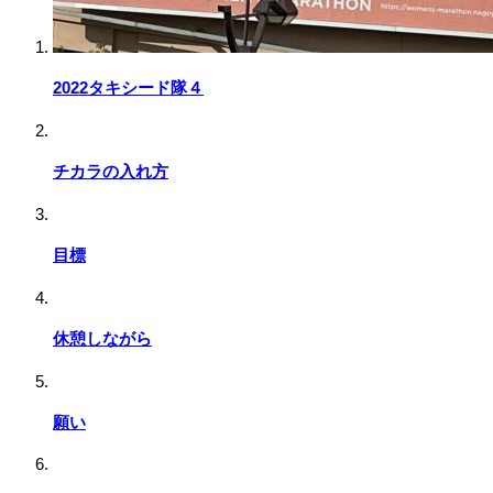
2022タキシード隊４
チカラの入れ方
目標
休憩しながら
願い