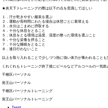
★炎天下トレーニングの際は以下の点を意識してほしい
１．汗が乾きやすい服装を選ぶ
２．運動が長時間にわたる場合は休憩ごとに着替える
３．水分はこまめに摂取する
４．十分な休息をとること
５．休息をとる環境は温度、湿度の整った環境を選ぶこと
６．十分な栄養を摂ること
７．十分な睡眠をとること
８．連日行わないこと
以上を取り入れることで少しづつ熱に強い体力が養われることも
くれぐれもトレーニング終了後にビールなどアルコールの一気飲
千種区パーソナル
覚王山パーソナル
千種区パーソナルトレーニング
覚王山パーソナルトレーニング
Tweet