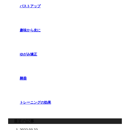
バストアップ
趣味から友に
ゆがみ矯正
懸垂
トレーニングの効果
最近の記事
2022.03.22